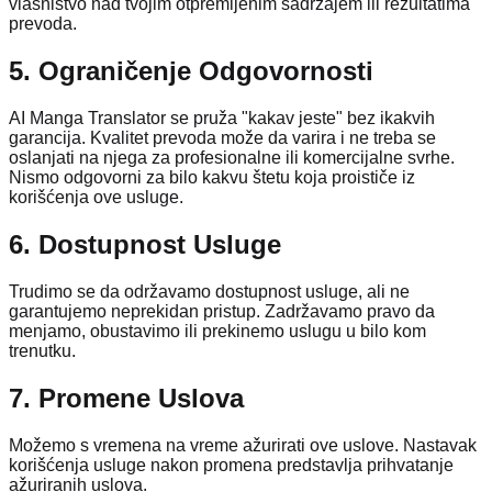
vlasništvo nad tvojim otpremljenim sadržajem ili rezultatima
prevoda.
5. Ograničenje Odgovornosti
AI Manga Translator se pruža "kakav jeste" bez ikakvih
garancija. Kvalitet prevoda može da varira i ne treba se
oslanjati na njega za profesionalne ili komercijalne svrhe.
Nismo odgovorni za bilo kakvu štetu koja proističe iz
korišćenja ove usluge.
6. Dostupnost Usluge
Trudimo se da održavamo dostupnost usluge, ali ne
garantujemo neprekidan pristup. Zadržavamo pravo da
menjamo, obustavimo ili prekinemo uslugu u bilo kom
trenutku.
7. Promene Uslova
Možemo s vremena na vreme ažurirati ove uslove. Nastavak
korišćenja usluge nakon promena predstavlja prihvatanje
ažuriranih uslova.