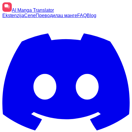
AI
Manga Translator
Ekstenzija
Cene
Преводилац манге
FAQ
Blog