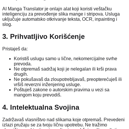
AI Manga Translator je onlajn alat koji koristi veštačku
inteligenciju za prevođenje slika mange i stripova. Usluga
uključuje automatsko otkrivanje teksta, OCR, inpainting i
slog.
3. Prihvatljivo Korišćenje
Pristaješ da:
Koristiš uslugu samo u lične, nekomercijalne svrhe
prevoda.
Ne otpremaš sadržaj koji je nelegalan ili krši prava
drugih.
Ne pokušavaš da zloupotrebljavaš, preopterećuješ ili
vršiš reverzni inženjering usluge.
Poštuješ zakone o autorskim pravima u vezi sa
mangom koju prevodiš.
4. Intelektualna Svojina
Zadržavaš vlasništvo nad slikama koje otpremaš. Prevedeni
izlazi pružaju se za tvoju ličnu upotrebu. Ne tražimo