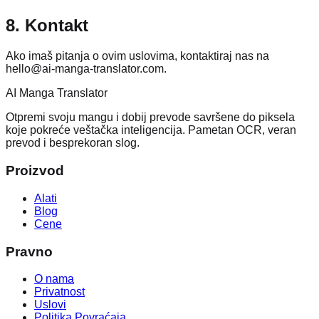
8. Kontakt
Ako imaš pitanja o ovim uslovima, kontaktiraj nas na
hello@ai-manga-translator.com.
AI Manga Translator
Otpremi svoju mangu i dobij prevode savršene do piksela
koje pokreće veštačka inteligencija. Pametan OCR, veran
prevod i besprekoran slog.
Proizvod
Alati
Blog
Cene
Pravno
O nama
Privatnost
Uslovi
Politika Povraćaja