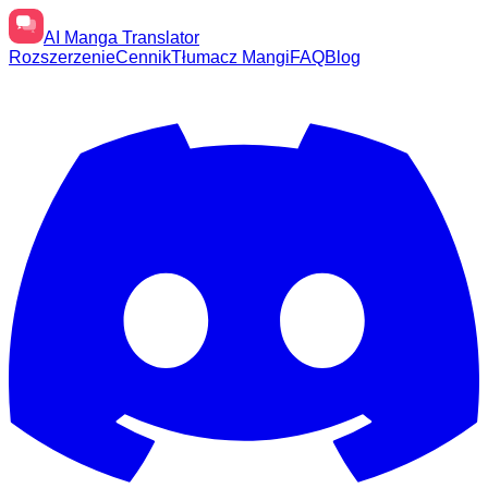
AI
Manga Translator
Rozszerzenie
Cennik
Tłumacz Mangi
FAQ
Blog