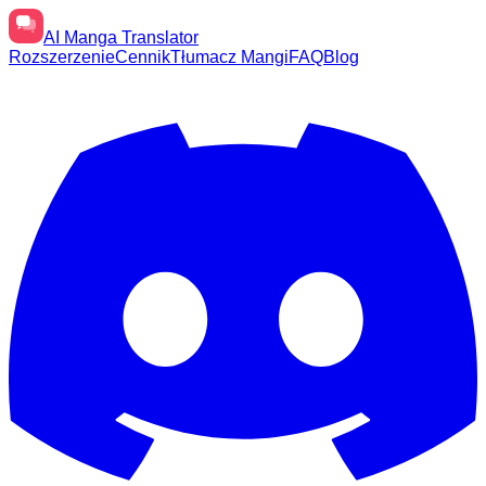
AI
Manga Translator
Rozszerzenie
Cennik
Tłumacz Mangi
FAQ
Blog