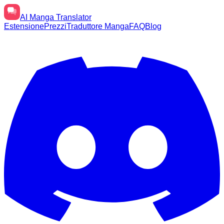
AI
Manga Translator
Estensione
Prezzi
Traduttore Manga
FAQ
Blog