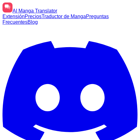
AI
Manga Translator
Extensión
Precios
Traductor de Manga
Preguntas
Frecuentes
Blog