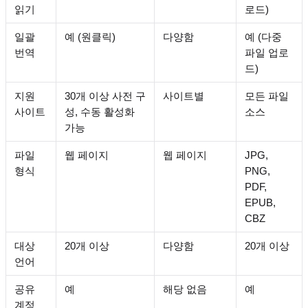
읽기
로드)
일괄
예 (원클릭)
다양함
예 (다중
번역
파일 업로
드)
지원
30개 이상 사전 구
사이트별
모든 파일
사이트
성, 수동 활성화
소스
가능
파일
웹 페이지
웹 페이지
JPG,
형식
PNG,
PDF,
EPUB,
CBZ
대상
20개 이상
다양함
20개 이상
언어
공유
예
해당 없음
예
계정