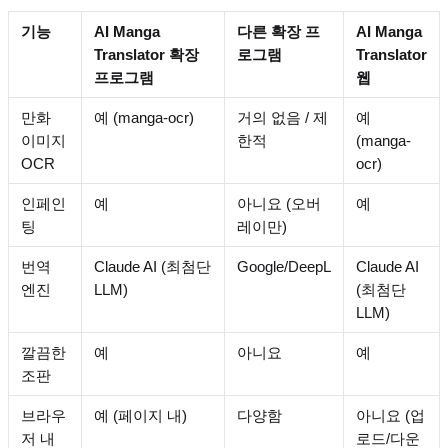
기능
AI Manga
다른 확장 프
AI Manga
Translator 확장
로그램
Translator
프로그램
웹
만화
예 (manga-ocr)
거의 없음 / 제
예
이미지
한적
(manga-
OCR
ocr)
인페인
예
아니요 (오버
예
팅
레이만)
번역
Claude AI (최첨단
Google/DeepL
Claude AI
엔진
LLM)
(최첨단
LLM)
깔끔한
예
아니요
예
조판
브라우
예 (페이지 내)
다양함
아니요 (업
저 내
로드/다운