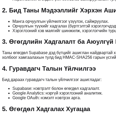
2. Бид Таны Мэдээллийг Хэрхэн Аши
Манга орчуулгын үйлчилгээг үзүүлэх, сайжруулах.
Орчуулгын түүхийг хадгалах (бүртгэлтэй хэрэглэгчдэд
Хэрэглээний хэв маягийг шинжилж, хэрэглэгчийн тур
3. Өгөгдлийн Хадгалалт ба Аюулгүй
Таны өгөгдөл Supabase дэд бүтцийг ашиглан найдвартай х
холбоог хамгаалахын тулд бид HMAC-SHA256 гарын үсгий
4. Гуравдагч Талын Үйлчилгээ
Бид дараах гуравдагч талын үйлчилгээг ашигладаг:
Supabase: нэвтрэлт болон өгөгдөл хадгалалт.
Google Analytics: нэргүй хэрэглээний аналитик.
Google OAuth: нэмэлт нэвтрэх арга.
5. Өгөгдөл Хадгалах Хугацаа