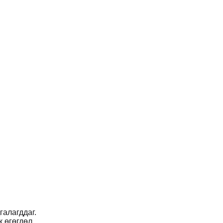
галагддаг.
 өгөгдөл.