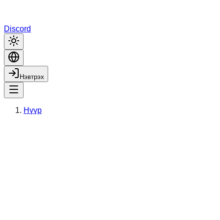
Discord
Нэвтрэх
Нүүр