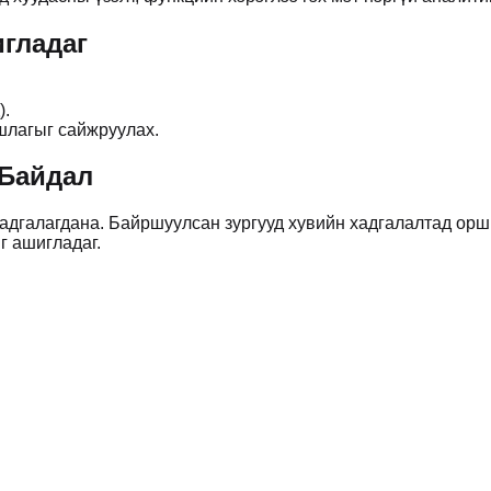
гладаг
).
шлагыг сайжруулах.
 Байдал
адгалагдана. Байршуулсан зургууд хувийн хадгалалтад орш
г ашигладаг.