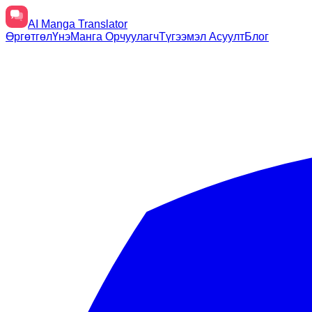
AI
Manga Translator
Өргөтгөл
Үнэ
Манга Орчуулагч
Түгээмэл Асуулт
Блог