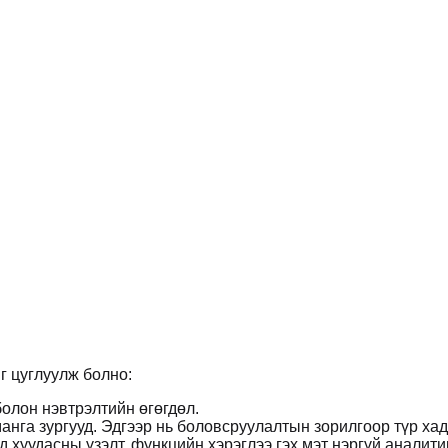
г цуглуулж болно:
болон нэвтрэлтийн өгөгдөл.
нга зургууд. Эдгээр нь боловсруулалтын зорилгоор түр хад
 хуудасны үзэлт, функцийн хэрэглээ гэх мэт нэргүй аналитик