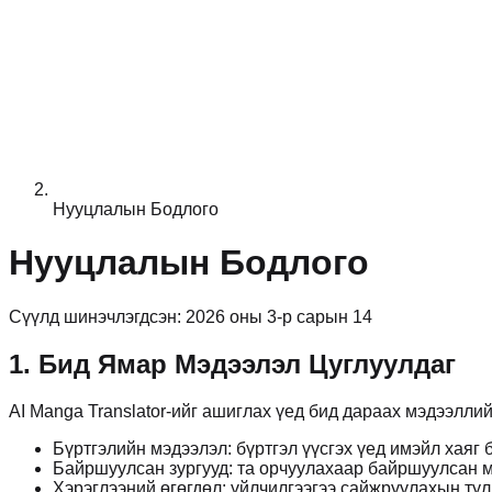
Нууцлалын Бодлого
Нууцлалын Бодлого
Сүүлд шинэчлэгдсэн: 2026 оны 3-р сарын 14
1. Бид Ямар Мэдээлэл Цуглуулдаг
AI Manga Translator-ийг ашиглах үед бид дараах мэдээллий
Бүртгэлийн мэдээлэл: бүртгэл үүсгэх үед имэйл хаяг 
Байршуулсан зургууд: та орчуулахаар байршуулсан ма
Хэрэглээний өгөгдөл: үйлчилгээгээ сайжруулахын тулд