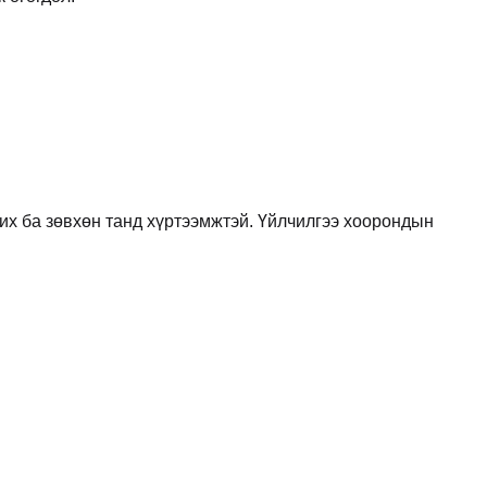
их ба зөвхөн танд хүртээмжтэй. Үйлчилгээ хоорондын